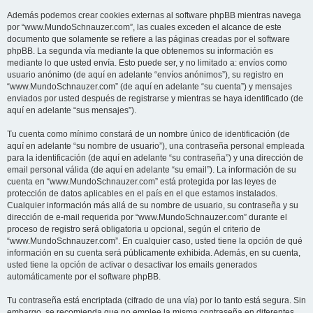
Además podemos crear cookies externas al software phpBB mientras navega
por “www.MundoSchnauzer.com”, las cuales exceden el alcance de este
documento que solamente se refiere a las páginas creadas por el software
phpBB. La segunda vía mediante la que obtenemos su información es
mediante lo que usted envía. Esto puede ser, y no limitado a: envíos como
usuario anónimo (de aquí en adelante “envíos anónimos”), su registro en
“www.MundoSchnauzer.com” (de aquí en adelante “su cuenta”) y mensajes
enviados por usted después de registrarse y mientras se haya identificado (de
aquí en adelante “sus mensajes”).
Tu cuenta como mínimo constará de un nombre único de identificación (de
aquí en adelante “su nombre de usuario”), una contraseña personal empleada
para la identificación (de aquí en adelante “su contraseña”) y una dirección de
email personal válida (de aquí en adelante “su email”). La información de su
cuenta en “www.MundoSchnauzer.com” está protegida por las leyes de
protección de datos aplicables en el país en el que estamos instalados.
Cualquier información más allá de su nombre de usuario, su contraseña y su
dirección de e-mail requerida por “www.MundoSchnauzer.com” durante el
proceso de registro será obligatoria u opcional, según el criterio de
“www.MundoSchnauzer.com”. En cualquier caso, usted tiene la opción de qué
información en su cuenta será públicamente exhibida. Además, en su cuenta,
usted tiene la opción de activar o desactivar los emails generados
automáticamente por el software phpBB.
Tu contraseña está encriptada (cifrado de una vía) por lo tanto está segura. Sin
embargo, se recomienda que no emplee la misma contraseña en diferentes