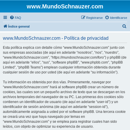
www.MundoSchnauzer.com
FAQ
Registrarse
Identificarse
B
Índice general
u
www.MundoSchnauzer.com - Política de privacidad
s
c
Esta política explica con detalle cómo “www.MundoSchnauzer.com” junto con
sus empresas asociadas (de aquí en adelante “nosotros”, “nos”, “nuestro”,
a
“www.MundoSchnauzer.com”, “https://mundoschnauzer.com/foro”) y phpBB (de
r
aquí en adelante “ellos”, “sus”, “software phpBB”, “www.phpbb.com”, “phpBB
Limited”, “phpBB Teams”) emplean cualquier información obtenida durante
cualquier sesión de uso por usted (de aquí en adelante “su información”).
Tu información es obtenida por dos vías. Primeramente, navegar por
“www.MundoSchnauzer.com” hará al software phpBB crear un número de
cookies, las cuales son un pequeño archivo de texto que se descargan en los
archivos temporales del navegador de su PC. Las primeras dos cookies sólo
contienen un identificador de usuario (de aquí en adelante “user-id”) y un
identificador de sesión anónima (de aquí en adelante “session-id”),
automáticamente asignada a usted por el software phpBB. Una tercera cookie
se creará una vez que haya navegado por temas en
“www.MundoSchnauzer.com” y se emplea para registrar cuales han sido
leídos, con objeto de optimizar su experiencia de usuario.