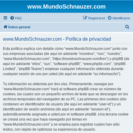
www.MundoSchnauzer.com
FAQ
Registrarse
Identificarse
B
Índice general
u
www.MundoSchnauzer.com - Política de privacidad
s
c
Esta política explica con detalle cómo “www.MundoSchnauzer.com” junto con
sus empresas asociadas (de aquí en adelante “nosotros”, “nos”, “nuestro”,
a
“www.MundoSchnauzer.com”, “https://mundoschnauzer.com/foro”) y phpBB (de
r
aquí en adelante “ellos”, “sus”, “software phpBB”, “www.phpbb.com”, “phpBB
Limited”, “phpBB Teams”) emplean cualquier información obtenida durante
cualquier sesión de uso por usted (de aquí en adelante “su información”).
Tu información es obtenida por dos vías. Primeramente, navegar por
“www.MundoSchnauzer.com” hará al software phpBB crear un número de
cookies, las cuales son un pequeño archivo de texto que se descargan en los
archivos temporales del navegador de su PC. Las primeras dos cookies sólo
contienen un identificador de usuario (de aquí en adelante “user-id”) y un
identificador de sesión anónima (de aquí en adelante “session-id”),
automáticamente asignada a usted por el software phpBB. Una tercera cookie
se creará una vez que haya navegado por temas en
“www.MundoSchnauzer.com” y se emplea para registrar cuales han sido
leídos, con objeto de optimizar su experiencia de usuario.