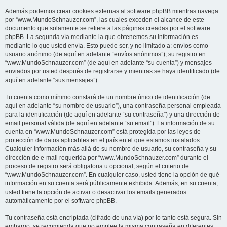
Además podemos crear cookies externas al software phpBB mientras navega
por “www.MundoSchnauzer.com”, las cuales exceden el alcance de este
documento que solamente se refiere a las páginas creadas por el software
phpBB. La segunda vía mediante la que obtenemos su información es
mediante lo que usted envía. Esto puede ser, y no limitado a: envíos como
usuario anónimo (de aquí en adelante “envíos anónimos”), su registro en
“www.MundoSchnauzer.com” (de aquí en adelante “su cuenta”) y mensajes
enviados por usted después de registrarse y mientras se haya identificado (de
aquí en adelante “sus mensajes”).
Tu cuenta como mínimo constará de un nombre único de identificación (de
aquí en adelante “su nombre de usuario”), una contraseña personal empleada
para la identificación (de aquí en adelante “su contraseña”) y una dirección de
email personal válida (de aquí en adelante “su email”). La información de su
cuenta en “www.MundoSchnauzer.com” está protegida por las leyes de
protección de datos aplicables en el país en el que estamos instalados.
Cualquier información más allá de su nombre de usuario, su contraseña y su
dirección de e-mail requerida por “www.MundoSchnauzer.com” durante el
proceso de registro será obligatoria u opcional, según el criterio de
“www.MundoSchnauzer.com”. En cualquier caso, usted tiene la opción de qué
información en su cuenta será públicamente exhibida. Además, en su cuenta,
usted tiene la opción de activar o desactivar los emails generados
automáticamente por el software phpBB.
Tu contraseña está encriptada (cifrado de una vía) por lo tanto está segura. Sin
embargo, se recomienda que no emplee la misma contraseña en diferentes