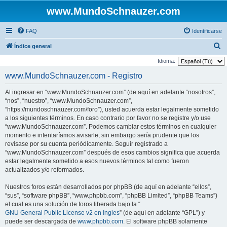
www.MundoSchnauzer.com
FAQ
Identificarse
B
Índice general
u
Idioma:
s
www.MundoSchnauzer.com - Registro
c
Al ingresar en “www.MundoSchnauzer.com” (de aquí en adelante “nosotros”,
a
“nos”, “nuestro”, “www.MundoSchnauzer.com”,
r
“https://mundoschnauzer.com/foro”), usted acuerda estar legalmente sometido
a los siguientes términos. En caso contrario por favor no se registre y/o use
“www.MundoSchnauzer.com”. Podemos cambiar estos términos en cualquier
momento e intentaríamos avisarle, sin embargo sería prudente que los
revisase por su cuenta periódicamente. Seguir registrado a
“www.MundoSchnauzer.com” después de esos cambios significa que acuerda
estar legalmente sometido a esos nuevos términos tal como fueron
actualizados y/o reformados.
Nuestros foros están desarrollados por phpBB (de aquí en adelante “ellos”,
“sus”, “software phpBB”, “www.phpbb.com”, “phpBB Limited”, “phpBB Teams”)
el cual es una solución de foros liberada bajo la “
GNU General Public License v2 en Ingles
” (de aquí en adelante “GPL”) y
puede ser descargada de
www.phpbb.com
. El software phpBB solamente