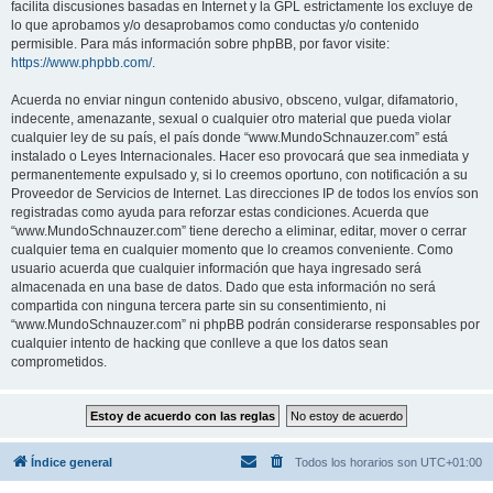
facilita discusiones basadas en Internet y la GPL estrictamente los excluye de
lo que aprobamos y/o desaprobamos como conductas y/o contenido
permisible. Para más información sobre phpBB, por favor visite:
https://www.phpbb.com/
.
Acuerda no enviar ningun contenido abusivo, obsceno, vulgar, difamatorio,
indecente, amenazante, sexual o cualquier otro material que pueda violar
cualquier ley de su país, el país donde “www.MundoSchnauzer.com” está
instalado o Leyes Internacionales. Hacer eso provocará que sea inmediata y
permanentemente expulsado y, si lo creemos oportuno, con notificación a su
Proveedor de Servicios de Internet. Las direcciones IP de todos los envíos son
registradas como ayuda para reforzar estas condiciones. Acuerda que
“www.MundoSchnauzer.com” tiene derecho a eliminar, editar, mover o cerrar
cualquier tema en cualquier momento que lo creamos conveniente. Como
usuario acuerda que cualquier información que haya ingresado será
almacenada en una base de datos. Dado que esta información no será
compartida con ninguna tercera parte sin su consentimiento, ni
“www.MundoSchnauzer.com” ni phpBB podrán considerarse responsables por
cualquier intento de hacking que conlleve a que los datos sean
comprometidos.
Índice general
Todos los horarios son
UTC+01:00