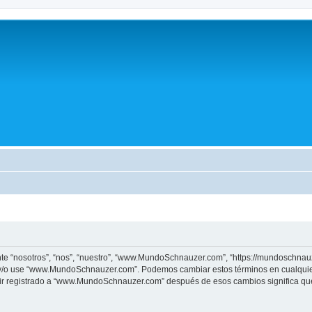
 “nosotros”, “nos”, “nuestro”, “www.MundoSchnauzer.com”, “https://mundoschnauze
tre y/o use “www.MundoSchnauzer.com”. Podemos cambiar estos términos en cualquie
uir registrado a “www.MundoSchnauzer.com” después de esos cambios significa qu