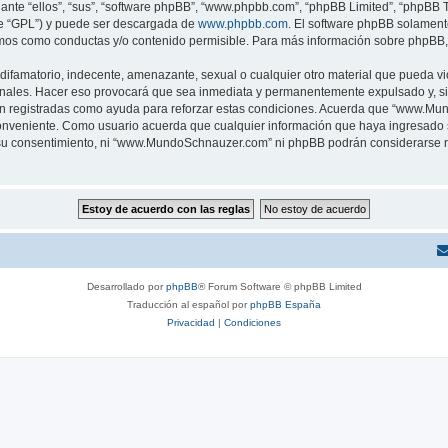
nte “ellos”, “sus”, “software phpBB”, “www.phpbb.com”, “phpBB Limited”, “phpBB Te
te “GPL”) y puede ser descargada de
www.phpbb.com
. El software phpBB solamente
os como conductas y/o contenido permisible. Para más información sobre phpBB, p
ifamatorio, indecente, amenazante, sexual o cualquier otro material que pueda vio
ales. Hacer eso provocará que sea inmediata y permanentemente expulsado y, si l
 son registradas como ayuda para reforzar estas condiciones. Acuerda que “www.Mu
conveniente. Como usuario acuerda que cualquier información que haya ingresado
 su consentimiento, ni “www.MundoSchnauzer.com” ni phpBB podrán considerarse r
Desarrollado por
phpBB
® Forum Software © phpBB Limited
Traducción al español por
phpBB España
Privacidad
|
Condiciones