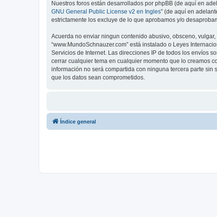
Nuestros foros están desarrollados por phpBB (de aquí en adela
GNU General Public License v2 en Ingles
” (de aquí en adelan
estrictamente los excluye de lo que aprobamos y/o desaprobam
Acuerda no enviar ningun contenido abusivo, obsceno, vulgar, d
“www.MundoSchnauzer.com” está instalado o Leyes Internacion
Servicios de Internet. Las direcciones IP de todos los envíos
cerrar cualquier tema en cualquier momento que lo creamos 
información no será compartida con ninguna tercera parte sin
que los datos sean comprometidos.
Índice general