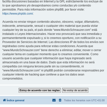
facilita discusiones basadas en Internet y la GPL estrictamente los excluye de
lo que aprobamos y/o desaprobamos como conductas y/o contenido
permisible. Para más información sobre phpBB, por favor visite:
https://www.phpbb.com/
.
Acuerda no enviar ningun contenido abusivo, obsceno, vulgar, difamatorio,
indecente, amenazante, sexual o cualquier otro material que pueda violar
cualquier ley de su país, el país donde “www.MundoSchnauzer.com” está
instalado o Leyes Internacionales. Hacer eso provocará que sea inmediata y
permanentemente expulsado y, si lo creemos oportuno, con notificación a su
Proveedor de Servicios de Internet. Las direcciones IP de todos los envíos son
registradas como ayuda para reforzar estas condiciones. Acuerda que
“www.MundoSchnauzer.com” tiene derecho a eliminar, editar, mover o cerrar
cualquier tema en cualquier momento que lo creamos conveniente. Como
usuario acuerda que cualquier información que haya ingresado será
almacenada en una base de datos. Dado que esta información no será
compartida con ninguna tercera parte sin su consentimiento, ni
“www.MundoSchnauzer.com” ni phpBB podrán considerarse responsables por
cualquier intento de hacking que conlleve a que los datos sean
comprometidos.
Índice general
Todos los horarios son
UTC+01:00