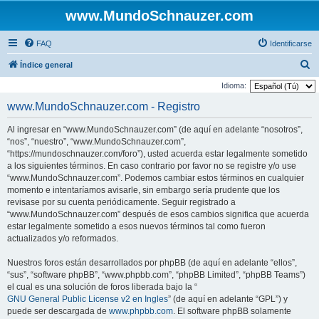
www.MundoSchnauzer.com
FAQ
Identificarse
B
Índice general
u
Idioma:
s
www.MundoSchnauzer.com - Registro
c
Al ingresar en “www.MundoSchnauzer.com” (de aquí en adelante “nosotros”,
a
“nos”, “nuestro”, “www.MundoSchnauzer.com”,
r
“https://mundoschnauzer.com/foro”), usted acuerda estar legalmente sometido
a los siguientes términos. En caso contrario por favor no se registre y/o use
“www.MundoSchnauzer.com”. Podemos cambiar estos términos en cualquier
momento e intentaríamos avisarle, sin embargo sería prudente que los
revisase por su cuenta periódicamente. Seguir registrado a
“www.MundoSchnauzer.com” después de esos cambios significa que acuerda
estar legalmente sometido a esos nuevos términos tal como fueron
actualizados y/o reformados.
Nuestros foros están desarrollados por phpBB (de aquí en adelante “ellos”,
“sus”, “software phpBB”, “www.phpbb.com”, “phpBB Limited”, “phpBB Teams”)
el cual es una solución de foros liberada bajo la “
GNU General Public License v2 en Ingles
” (de aquí en adelante “GPL”) y
puede ser descargada de
www.phpbb.com
. El software phpBB solamente