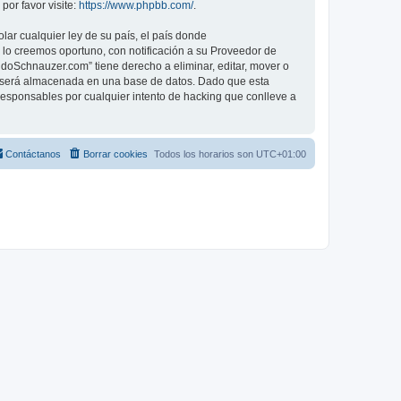
or favor visite:
https://www.phpbb.com/
.
lar cualquier ley de su país, el país donde
o creemos oportuno, con notificación a su Proveedor de
ndoSchnauzer.com” tiene derecho a eliminar, editar, mover o
 será almacenada en una base de datos. Dado que esta
esponsables por cualquier intento de hacking que conlleve a
Contáctanos
Borrar cookies
Todos los horarios son
UTC+01:00