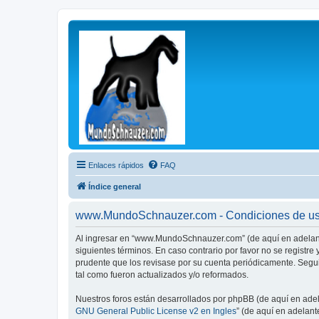
Enlaces rápidos
FAQ
Índice general
www.MundoSchnauzer.com - Condiciones de u
Al ingresar en “www.MundoSchnauzer.com” (de aquí en adelante
siguientes términos. En caso contrario por favor no se regis
prudente que los revisase por su cuenta periódicamente. Seg
tal como fueron actualizados y/o reformados.
Nuestros foros están desarrollados por phpBB (de aquí en adela
GNU General Public License v2 en Ingles
” (de aquí en adelan