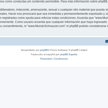
os como conductas y/o contenido permisible. Para más información sobre phpBB, p
ifamatorio, indecente, amenazante, sexual o cualquier otro material que pueda vio
ales. Hacer eso provocará que sea inmediata y permanentemente expulsado y, si l
 son registradas como ayuda para reforzar estas condiciones. Acuerda que “www.Mu
conveniente. Como usuario acuerda que cualquier información que haya ingresado
 su consentimiento, ni “www.MundoSchnauzer.com” ni phpBB podrán considerarse r
Desarrollado por
phpBB
® Forum Software © phpBB Limited
Traducción al español por
phpBB España
Privacidad
|
Condiciones