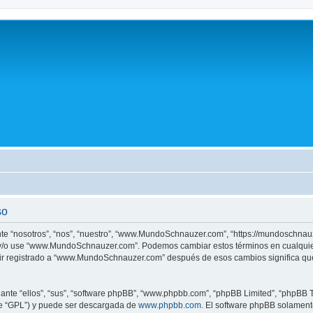
so
 “nosotros”, “nos”, “nuestro”, “www.MundoSchnauzer.com”, “https://mundoschnauze
tre y/o use “www.MundoSchnauzer.com”. Podemos cambiar estos términos en cualquie
uir registrado a “www.MundoSchnauzer.com” después de esos cambios significa qu
nte “ellos”, “sus”, “software phpBB”, “www.phpbb.com”, “phpBB Limited”, “phpBB Te
te “GPL”) y puede ser descargada de
www.phpbb.com
. El software phpBB solamente