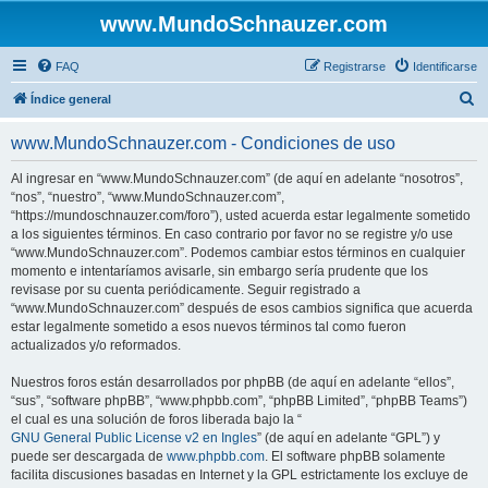
www.MundoSchnauzer.com
FAQ
Registrarse
Identificarse
B
Índice general
u
www.MundoSchnauzer.com - Condiciones de uso
s
c
Al ingresar en “www.MundoSchnauzer.com” (de aquí en adelante “nosotros”,
“nos”, “nuestro”, “www.MundoSchnauzer.com”,
a
“https://mundoschnauzer.com/foro”), usted acuerda estar legalmente sometido
r
a los siguientes términos. En caso contrario por favor no se registre y/o use
“www.MundoSchnauzer.com”. Podemos cambiar estos términos en cualquier
momento e intentaríamos avisarle, sin embargo sería prudente que los
revisase por su cuenta periódicamente. Seguir registrado a
“www.MundoSchnauzer.com” después de esos cambios significa que acuerda
estar legalmente sometido a esos nuevos términos tal como fueron
actualizados y/o reformados.
Nuestros foros están desarrollados por phpBB (de aquí en adelante “ellos”,
“sus”, “software phpBB”, “www.phpbb.com”, “phpBB Limited”, “phpBB Teams”)
el cual es una solución de foros liberada bajo la “
GNU General Public License v2 en Ingles
” (de aquí en adelante “GPL”) y
puede ser descargada de
www.phpbb.com
. El software phpBB solamente
facilita discusiones basadas en Internet y la GPL estrictamente los excluye de