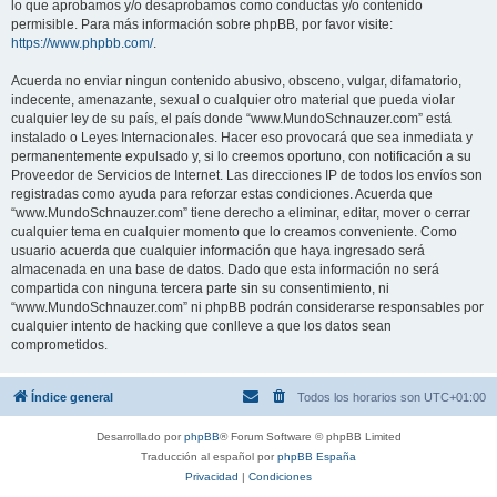
lo que aprobamos y/o desaprobamos como conductas y/o contenido
permisible. Para más información sobre phpBB, por favor visite:
https://www.phpbb.com/
.
Acuerda no enviar ningun contenido abusivo, obsceno, vulgar, difamatorio,
indecente, amenazante, sexual o cualquier otro material que pueda violar
cualquier ley de su país, el país donde “www.MundoSchnauzer.com” está
instalado o Leyes Internacionales. Hacer eso provocará que sea inmediata y
permanentemente expulsado y, si lo creemos oportuno, con notificación a su
Proveedor de Servicios de Internet. Las direcciones IP de todos los envíos son
registradas como ayuda para reforzar estas condiciones. Acuerda que
“www.MundoSchnauzer.com” tiene derecho a eliminar, editar, mover o cerrar
cualquier tema en cualquier momento que lo creamos conveniente. Como
usuario acuerda que cualquier información que haya ingresado será
almacenada en una base de datos. Dado que esta información no será
compartida con ninguna tercera parte sin su consentimiento, ni
“www.MundoSchnauzer.com” ni phpBB podrán considerarse responsables por
cualquier intento de hacking que conlleve a que los datos sean
comprometidos.
Índice general
Todos los horarios son
UTC+01:00
Desarrollado por
phpBB
® Forum Software © phpBB Limited
Traducción al español por
phpBB España
Privacidad
|
Condiciones