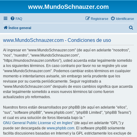
www.MundoSchnauzer.com
FAQ
Registrarse
Identificarse
B
Índice general
u
www.MundoSchnauzer.com - Condiciones de uso
s
c
Al ingresar en “www.MundoSchnauzer.com” (de aquí en adelante “nosotros”,
“nos”, “nuestro”, “www.MundoSchnauzer.com”,
a
“https://mundoschnauzer.com/foro”), usted acuerda estar legalmente sometido
r
a los siguientes términos. En caso contrario por favor no se registre y/o use
“www.MundoSchnauzer.com”. Podemos cambiar estos términos en cualquier
momento e intentaríamos avisarle, sin embargo sería prudente que los
revisase por su cuenta periódicamente. Seguir registrado a
“www.MundoSchnauzer.com” después de esos cambios significa que acuerda
estar legalmente sometido a esos nuevos términos tal como fueron
actualizados y/o reformados.
Nuestros foros están desarrollados por phpBB (de aquí en adelante “ellos”,
“sus”, “software phpBB”, “www.phpbb.com”, “phpBB Limited”, “phpBB Teams”)
el cual es una solución de foros liberada bajo la “
GNU General Public License v2 en Ingles
” (de aquí en adelante “GPL”) y
puede ser descargada de
www.phpbb.com
. El software phpBB solamente
facilita discusiones basadas en Internet y la GPL estrictamente los excluye de