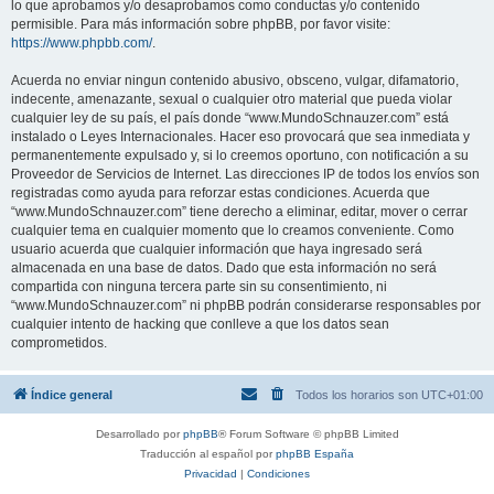
lo que aprobamos y/o desaprobamos como conductas y/o contenido
permisible. Para más información sobre phpBB, por favor visite:
https://www.phpbb.com/
.
Acuerda no enviar ningun contenido abusivo, obsceno, vulgar, difamatorio,
indecente, amenazante, sexual o cualquier otro material que pueda violar
cualquier ley de su país, el país donde “www.MundoSchnauzer.com” está
instalado o Leyes Internacionales. Hacer eso provocará que sea inmediata y
permanentemente expulsado y, si lo creemos oportuno, con notificación a su
Proveedor de Servicios de Internet. Las direcciones IP de todos los envíos son
registradas como ayuda para reforzar estas condiciones. Acuerda que
“www.MundoSchnauzer.com” tiene derecho a eliminar, editar, mover o cerrar
cualquier tema en cualquier momento que lo creamos conveniente. Como
usuario acuerda que cualquier información que haya ingresado será
almacenada en una base de datos. Dado que esta información no será
compartida con ninguna tercera parte sin su consentimiento, ni
“www.MundoSchnauzer.com” ni phpBB podrán considerarse responsables por
cualquier intento de hacking que conlleve a que los datos sean
comprometidos.
Índice general
Todos los horarios son
UTC+01:00
Desarrollado por
phpBB
® Forum Software © phpBB Limited
Traducción al español por
phpBB España
Privacidad
|
Condiciones