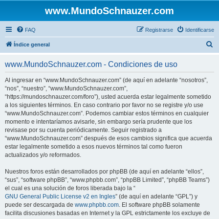
www.MundoSchnauzer.com
FAQ
Registrarse
Identificarse
B
Índice general
u
www.MundoSchnauzer.com - Condiciones de uso
s
c
Al ingresar en “www.MundoSchnauzer.com” (de aquí en adelante “nosotros”,
“nos”, “nuestro”, “www.MundoSchnauzer.com”,
a
“https://mundoschnauzer.com/foro”), usted acuerda estar legalmente sometido
r
a los siguientes términos. En caso contrario por favor no se registre y/o use
“www.MundoSchnauzer.com”. Podemos cambiar estos términos en cualquier
momento e intentaríamos avisarle, sin embargo sería prudente que los
revisase por su cuenta periódicamente. Seguir registrado a
“www.MundoSchnauzer.com” después de esos cambios significa que acuerda
estar legalmente sometido a esos nuevos términos tal como fueron
actualizados y/o reformados.
Nuestros foros están desarrollados por phpBB (de aquí en adelante “ellos”,
“sus”, “software phpBB”, “www.phpbb.com”, “phpBB Limited”, “phpBB Teams”)
el cual es una solución de foros liberada bajo la “
GNU General Public License v2 en Ingles
” (de aquí en adelante “GPL”) y
puede ser descargada de
www.phpbb.com
. El software phpBB solamente
facilita discusiones basadas en Internet y la GPL estrictamente los excluye de