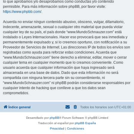
lo que aprobamos y/o desaprobamos como conductas y/o contenido
permisible. Para más información sobre phpBB, por favor visite:
https://www.phpbb.com/
.
Acuerda no enviar ningun contenido abusivo, obsceno, vulgar, difamatorio,
indecente, amenazante, sexual o cualquier otro material que pueda violar
cualquier ley de su país, el país donde “www.MundoSchnauzer.com” está
instalado o Leyes Internacionales. Hacer eso provocará que sea inmediata y
permanentemente expulsado y, si lo creemos oportuno, con notificación a su
Proveedor de Servicios de Internet. Las direcciones IP de todos los envíos son
registradas como ayuda para reforzar estas condiciones. Acuerda que
“www.MundoSchnauzer.com” tiene derecho a eliminar, editar, mover o cerrar
cualquier tema en cualquier momento que lo creamos conveniente. Como
usuario acuerda que cualquier información que haya ingresado será
almacenada en una base de datos. Dado que esta información no será
compartida con ninguna tercera parte sin su consentimiento, ni
“www.MundoSchnauzer.com” ni phpBB podrán considerarse responsables por
cualquier intento de hacking que conlleve a que los datos sean
comprometidos.
Índice general
Todos los horarios son
UTC+01:00
Desarrollado por
phpBB
® Forum Software © phpBB Limited
Traducción al español por
phpBB España
Privacidad
|
Condiciones