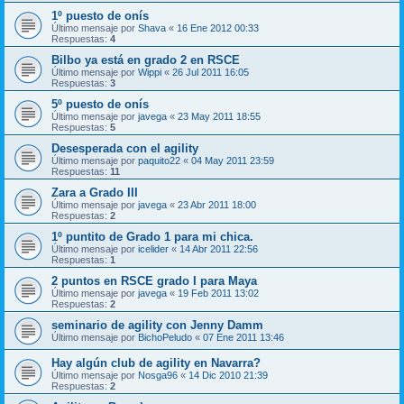
1º puesto de onís
Último mensaje por
Shava
«
16 Ene 2012 00:33
Respuestas:
4
Bilbo ya está en grado 2 en RSCE
Último mensaje por
Wippi
«
26 Jul 2011 16:05
Respuestas:
3
5º puesto de onís
Último mensaje por
javega
«
23 May 2011 18:55
Respuestas:
5
Desesperada con el agility
Último mensaje por
paquito22
«
04 May 2011 23:59
Respuestas:
11
Zara a Grado III
Último mensaje por
javega
«
23 Abr 2011 18:00
Respuestas:
2
1º puntito de Grado 1 para mi chica.
Último mensaje por
icelider
«
14 Abr 2011 22:56
Respuestas:
1
2 puntos en RSCE grado I para Maya
Último mensaje por
javega
«
19 Feb 2011 13:02
Respuestas:
2
seminario de agility con Jenny Damm
Último mensaje por
BichoPeludo
«
07 Ene 2011 13:46
Hay algún club de agility en Navarra?
Último mensaje por
Nosga96
«
14 Dic 2010 21:39
Respuestas:
2