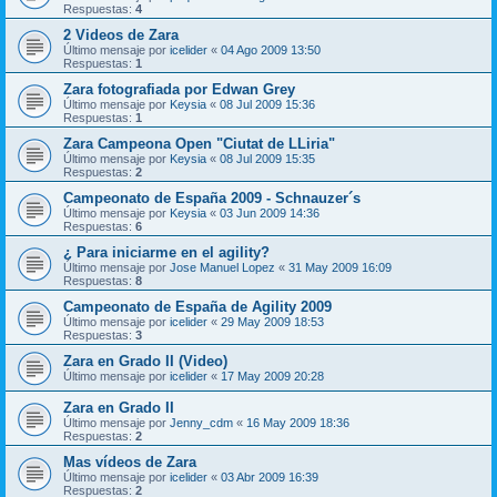
Respuestas:
4
2 Videos de Zara
Último mensaje por
icelider
«
04 Ago 2009 13:50
Respuestas:
1
Zara fotografiada por Edwan Grey
Último mensaje por
Keysia
«
08 Jul 2009 15:36
Respuestas:
1
Zara Campeona Open "Ciutat de LLiria"
Último mensaje por
Keysia
«
08 Jul 2009 15:35
Respuestas:
2
Campeonato de España 2009 - Schnauzer´s
Último mensaje por
Keysia
«
03 Jun 2009 14:36
Respuestas:
6
¿ Para iniciarme en el agility?
Último mensaje por
Jose Manuel Lopez
«
31 May 2009 16:09
Respuestas:
8
Campeonato de España de Agility 2009
Último mensaje por
icelider
«
29 May 2009 18:53
Respuestas:
3
Zara en Grado II (Video)
Último mensaje por
icelider
«
17 May 2009 20:28
Zara en Grado II
Último mensaje por
Jenny_cdm
«
16 May 2009 18:36
Respuestas:
2
Mas vídeos de Zara
Último mensaje por
icelider
«
03 Abr 2009 16:39
Respuestas:
2