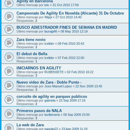
Agility en Barcelona
Último mensaje por
luis
«
31 Oct 2010 17:59
Campeonato De Agility En Novelda (Alicante) 31 De Octubre
Último mensaje por
Wippi
«
27 Oct 2010 14:40
Respuestas:
2
BUSCO ADIESTRADOR FINES DE SEMANA EN MADRID
Último mensaje por
laurajp86
«
08 May 2010 12:19
Zara tiene novio
Último mensaje por
icelider
«
08 Feb 2010 20:43
Respuestas:
2
El debut de Bella
Último mensaje por
icelider
«
07 Feb 2010 22:00
Respuestas:
1
INICIARNOS EN AGILITY
Último mensaje por
RUBENSETE
«
02 Feb 2010 16:22
Respuestas:
3
Nuevo video de Zara - Doble Punto -
Último mensaje por
Jose Manuel Lopez
«
22 Nov 2009 13:45
Respuestas:
3
corcuito de agility en parques publicos
Último mensaje por
gabriela
«
23 Sep 2009 17:19
Respuestas:
2
Primeros pasos de NALA
Último mensaje por
lavillamaria
«
09 Sep 2009 23:50
Respuestas:
3
La web de Zara
Último mensaje por
paquito22
«
23 Ago 2009 11:19