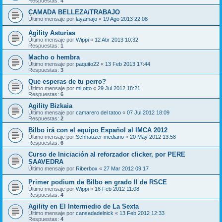
Respuestas:
4
CAMADA BELLEZA/TRABAJO
Último mensaje por
layamajo
«
19 Ago 2013 22:08
Agility Asturias
Último mensaje por
Wippi
«
12 Abr 2013 10:32
Respuestas:
1
Macho o hembra
Último mensaje por
paquito22
«
13 Feb 2013 17:44
Respuestas:
3
Que esperas de tu perro?
Último mensaje por
mi.otto
«
29 Jul 2012 18:21
Respuestas:
6
Agility Bizkaia
Último mensaje por
camarero del tatoo
«
07 Jul 2012 18:09
Respuestas:
2
Bilbo irá con el equipo Español al IMCA 2012
Último mensaje por
Schnauzer mediano
«
20 May 2012 13:58
Respuestas:
6
Curso de Iniciación al reforzador clicker, por PERE
SAAVEDRA
Último mensaje por
Riberbox
«
27 Mar 2012 09:17
Primer podium de Bilbo en grado II de RSCE
Último mensaje por
Wippi
«
16 Feb 2012 11:08
Respuestas:
4
Agility en El Intermedio de La Sexta
Último mensaje por
cansadadelnick
«
13 Feb 2012 12:33
Respuestas:
4