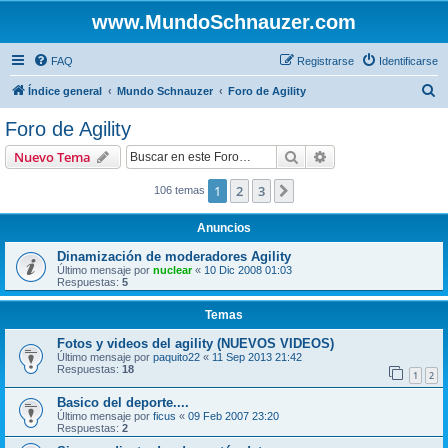
www.MundoSchnauzer.com
FAQ
Registrarse
Identificarse
B
Índice general
Mundo Schnauzer
Foro de Agility
u
Foro de Agility
s
Buscar
Búsqueda avanzad
Nuevo Tema
c
a
1
2
3
Siguiente
106 temas
r
Anuncios
Dinamización de moderadores Agility
Último mensaje por
nuclear
«
10 Dic 2008 01:03
Respuestas:
5
Temas
Fotos y videos del agility (NUEVOS VIDEOS)
Último mensaje por
paquito22
«
11 Sep 2013 21:42
Respuestas:
18
1
2
Basico del deporte....
Último mensaje por
ficus
«
09 Feb 2007 23:20
Respuestas:
2