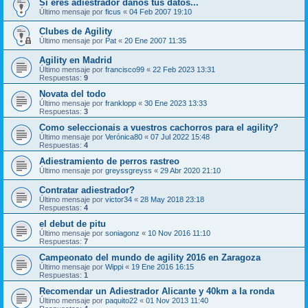
Si eres adiestrador danos tús datos...
Último mensaje por
ficus
«
04 Feb 2007 19:10
Clubes de Agility
Último mensaje por
Pat
«
20 Ene 2007 11:35
Agility en Madrid
Último mensaje por
francisco99
«
22 Feb 2023 13:31
Respuestas:
9
Novata del todo
Último mensaje por
franklopp
«
30 Ene 2023 13:33
Respuestas:
3
Como seleccionais a vuestros cachorros para el agility?
Último mensaje por
Verónica80
«
07 Jul 2022 15:48
Respuestas:
4
Adiestramiento de perros rastreo
Último mensaje por
greyssgreyss
«
29 Abr 2020 21:10
Contratar adiestrador?
Último mensaje por
victor34
«
28 May 2018 23:18
Respuestas:
4
el debut de pitu
Último mensaje por
soniagonz
«
10 Nov 2016 11:10
Respuestas:
7
Campeonato del mundo de agility 2016 en Zaragoza
Último mensaje por
Wippi
«
19 Ene 2016 16:15
Respuestas:
1
Recomendar un Adiestrador Alicante y 40km a la ronda
Último mensaje por
paquito22
«
01 Nov 2013 11:40