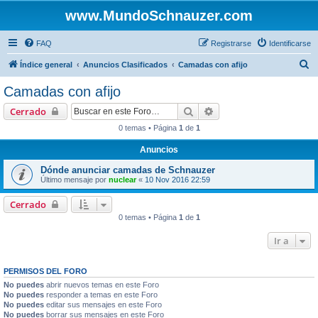
www.MundoSchnauzer.com
FAQ
Registrarse
Identificarse
B
Índice general
Anuncios Clasificados
Camadas con afijo
u
Camadas con afijo
s
Buscar
Búsqueda avanzada
Cerrado
c
0 temas • Página
1
de
1
a
Anuncios
r
Dónde anunciar camadas de Schnauzer
Último mensaje por
nuclear
«
10 Nov 2016 22:59
Cerrado
0 temas • Página
1
de
1
Ir a
PERMISOS DEL FORO
No puedes
abrir nuevos temas en este Foro
No puedes
responder a temas en este Foro
No puedes
editar sus mensajes en este Foro
No puedes
borrar sus mensajes en este Foro