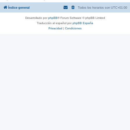
Índice general
Todos los horarios son
UTC+01:00
Desarrollado por
phpBB
® Forum Software © phpBB Limited
Traducción al español por
phpBB España
Privacidad
|
Condiciones