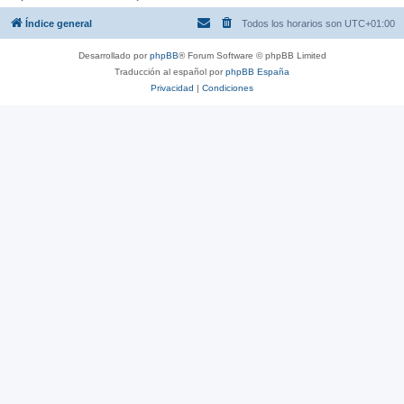
Índice general
Todos los horarios son
UTC+01:00
Desarrollado por
phpBB
® Forum Software © phpBB Limited
Traducción al español por
phpBB España
Privacidad
|
Condiciones