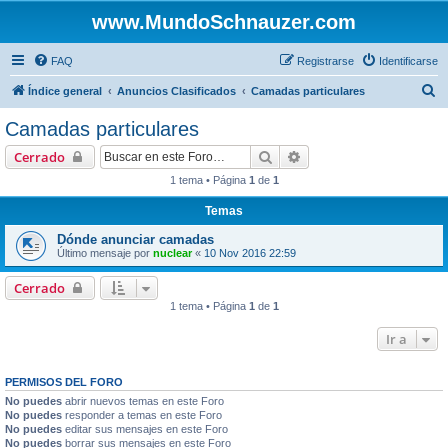
www.MundoSchnauzer.com
FAQ
Registrarse
Identificarse
B
Índice general
Anuncios Clasificados
Camadas particulares
u
Camadas particulares
s
Buscar
Búsqueda avanzada
Cerrado
c
1 tema • Página
1
de
1
a
Temas
r
Dónde anunciar camadas
Último mensaje por
nuclear
«
10 Nov 2016 22:59
Cerrado
1 tema • Página
1
de
1
Ir a
PERMISOS DEL FORO
No puedes
abrir nuevos temas en este Foro
No puedes
responder a temas en este Foro
No puedes
editar sus mensajes en este Foro
No puedes
borrar sus mensajes en este Foro