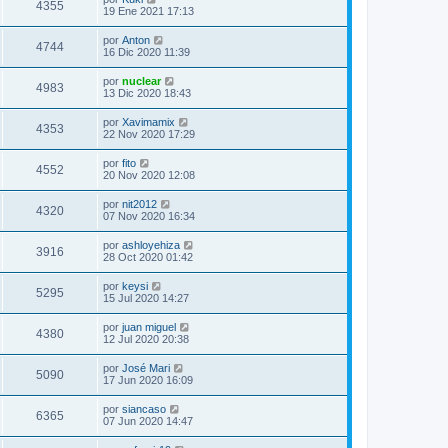
4355
19 Ene 2021 17:13
por
Anton
4744
16 Dic 2020 11:39
por
nuclear
4983
13 Dic 2020 18:43
por
Xavimamix
4353
22 Nov 2020 17:29
por
fito
4552
20 Nov 2020 12:08
por
nit2012
4320
07 Nov 2020 16:34
por
ashloyehiza
3916
28 Oct 2020 01:42
por
keysi
5295
15 Jul 2020 14:27
por
juan miguel
4380
12 Jul 2020 20:38
por
José Mari
5090
17 Jun 2020 16:09
por
siancaso
6365
07 Jun 2020 14:47