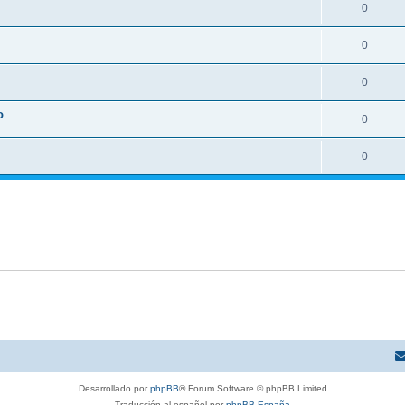
0
0
0
o
0
0
Desarrollado por
phpBB
® Forum Software © phpBB Limited
Traducción al español por
phpBB España