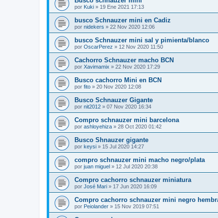
Busco schnauzer mini
por
Kuki
»
19 Ene 2021 17:13
busco Schnauzer mini en Cadiz
por
nidekers
»
22 Nov 2020 12:06
busco Schnauzer mini sal y pimienta/blanco
por
OscarPerez
»
12 Nov 2020 11:50
Cachorro Schnauzer macho BCN
por
Xavimamix
»
22 Nov 2020 17:29
Busco cachorro Mini en BCN
por
fito
»
20 Nov 2020 12:08
Busco Schnauzer Gigante
por
nit2012
»
07 Nov 2020 16:34
Compro schnauzer mini barcelona
por
ashloyehiza
»
28 Oct 2020 01:42
Busco Shnauzer gigante
por
keysi
»
15 Jul 2020 14:27
compro schnauzer mini macho negro/plata
por
juan miguel
»
12 Jul 2020 20:38
Compro cachorro schnauzer miniatura
por
José Mari
»
17 Jun 2020 16:09
Compro cachorro schnauzer mini negro hembr
por
Peiolander
»
15 Nov 2019 07:51