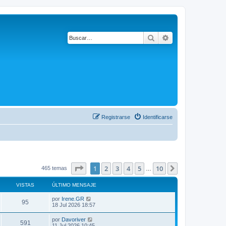
Buscar
Búsqueda avanza
Registrarse
Identificarse
Página
1
de
10
1
2
3
4
5
10
Siguiente
465 temas
…
VISTAS
ÚLTIMO MENSAJE
por
Irene.GR
95
18 Jul 2026 18:57
por
Davoriver
591
11 Jul 2026 10:45