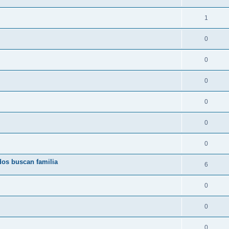
1
0
0
0
0
0
0
dos buscan familia
6
0
0
0