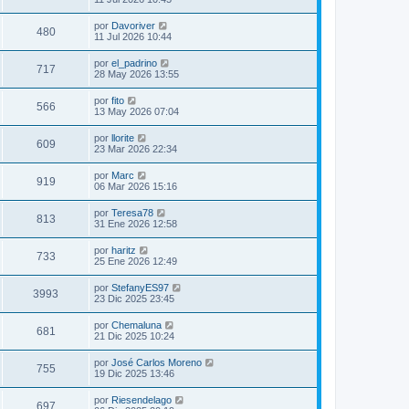
por
Davoriver
480
11 Jul 2026 10:44
por
el_padrino
717
28 May 2026 13:55
por
fito
566
13 May 2026 07:04
por
llorite
609
23 Mar 2026 22:34
por
Marc
919
06 Mar 2026 15:16
por
Teresa78
813
31 Ene 2026 12:58
por
haritz
733
25 Ene 2026 12:49
por
StefanyES97
3993
23 Dic 2025 23:45
por
Chemaluna
681
21 Dic 2025 10:24
por
José Carlos Moreno
755
19 Dic 2025 13:46
por
Riesendelago
697