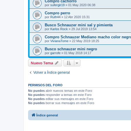
Compro cachorro
por
sufergir19
»
01 May 2020 06:38
Compro perro
por
Ruth44
»
12 Abr 2020 15:31
Busco Schnauzer mini sal y pimienta
por
Karlos Rock
»
29 Jul 2019 13:54
Compro Schnauzer Mediano macho color negr
por
VivianaTome
»
22 May 2019 18:25
Busco schnauzer mini negro
por
garrofe
»
01 May 2018 14:17
Nuevo Tema
Volver a Índice general
PERMISOS DEL FORO
No puedes
abrir nuevos temas en este Foro
No puedes
responder a temas en este Foro
No puedes
editar sus mensajes en este Foro
No puedes
borrar sus mensajes en este Foro
Índice general