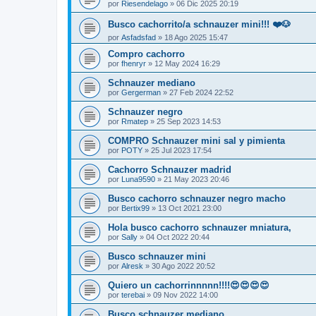
por
Riesendelago
»
06 Dic 2025 20:19
Busco cachorrito/a schnauzer mini!!! ❤️🐶
por
Asfadsfad
»
18 Ago 2025 15:47
Compro cachorro
por
fhenryr
»
12 May 2024 16:29
Schnauzer mediano
por
Gergerman
»
27 Feb 2024 22:52
Schnauzer negro
por
Rmatep
»
25 Sep 2023 14:53
COMPRO Schnauzer mini sal y pimienta
por
POTY
»
25 Jul 2023 17:54
Cachorro Schnauzer madrid
por
Luna9590
»
21 May 2023 20:46
Busco cachorro schnauzer negro macho
por
Bertix99
»
13 Oct 2021 23:00
Hola busco cachorro schnauzer mniatura,
por
Sally
»
04 Oct 2022 20:44
Busco schnauzer mini
por
Alresk
»
30 Ago 2022 20:52
Quiero un cachorrinnnnn!!!!😍😍😍😍
por
terebai
»
09 Nov 2022 14:00
Busco schnauzer mediano