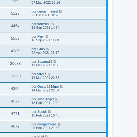
7780
07 May 2022 16:14
por
neron_madrid
5123
25 Dic 2021 18:32
por
ventru86
4454
18 Sep 2021 14:34
por
Flavi
5553
16 Sep 2021 11:08
por
Gmix
4285
22 Ago 2021 23:17
por
Susana76
20088
19 Mar 2021 12:08
por
totyss
19098
18 Mar 2021 22:38
por
Oscar1912mp
4390
14 Mar 2021 22:34
por
José Angel
4527
18 Feb 2021 17:49
por
Sonek
4771
18 Feb 2021 10:45
por
morgadolope
4072
25 Ene 2021 21:56
por
Kuki