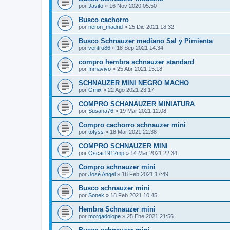
por
Javito
»
16 Nov 2020 05:50
Busco cachorro
por
neron_madrid
»
25 Dic 2021 18:32
Busco Schnauzer mediano Sal y Pimienta
por
ventru86
»
18 Sep 2021 14:34
compro hembra schnauzer standard
por
Inmavivo
»
25 Abr 2021 15:18
SCHNAUZER MINI NEGRO MACHO
por
Gmix
»
22 Ago 2021 23:17
COMPRO SCHANAUZER MINIATURA
por
Susana76
»
19 Mar 2021 12:08
Compro cachorro schnauzer mini
por
totyss
»
18 Mar 2021 22:38
COMPRO SCHNAUZER MINI
por
Oscar1912mp
»
14 Mar 2021 22:34
Compro schnauzer mini
por
José Angel
»
18 Feb 2021 17:49
Busco schnauzer mini
por
Sonek
»
18 Feb 2021 10:45
Hembra Schnauzer mini
por
morgadolope
»
25 Ene 2021 21:56