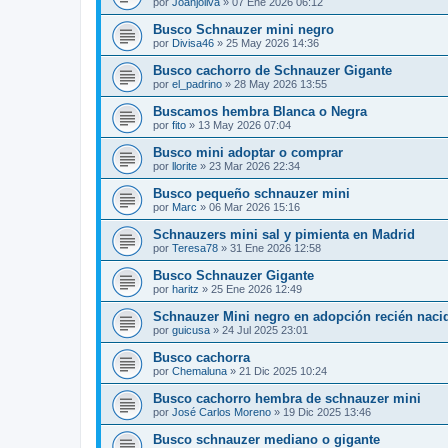
por
Joanjoliva
»
07 Ene 2026 06:12
Busco Schnauzer mini negro
por
Divisa46
»
25 May 2026 14:36
Busco cachorro de Schnauzer Gigante
por
el_padrino
»
28 May 2026 13:55
Buscamos hembra Blanca o Negra
por
fito
»
13 May 2026 07:04
Busco mini adoptar o comprar
por
llorite
»
23 Mar 2026 22:34
Busco pequeño schnauzer mini
por
Marc
»
06 Mar 2026 15:16
Schnauzers mini sal y pimienta en Madrid
por
Teresa78
»
31 Ene 2026 12:58
Busco Schnauzer Gigante
por
haritz
»
25 Ene 2026 12:49
Schnauzer Mini negro en adopción recién naci
por
guicusa
»
24 Jul 2025 23:01
Busco cachorra
por
Chemaluna
»
21 Dic 2025 10:24
Busco cachorro hembra de schnauzer mini
por
José Carlos Moreno
»
19 Dic 2025 13:46
Busco schnauzer mediano o gigante