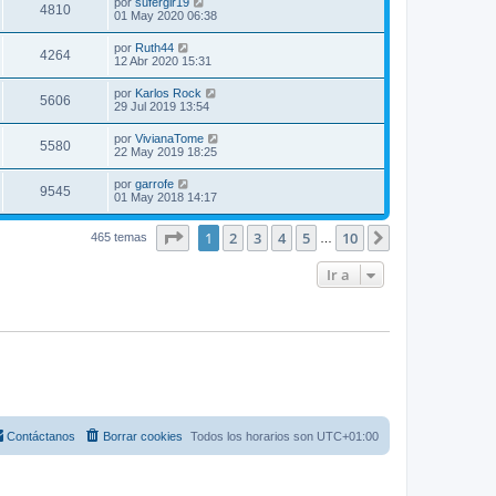
por
sufergir19
4810
01 May 2020 06:38
por
Ruth44
4264
12 Abr 2020 15:31
por
Karlos Rock
5606
29 Jul 2019 13:54
por
VivianaTome
5580
22 May 2019 18:25
por
garrofe
9545
01 May 2018 14:17
Página
1
de
10
1
2
3
4
5
10
Siguiente
465 temas
…
Ir a
Contáctanos
Borrar cookies
Todos los horarios son
UTC+01:00