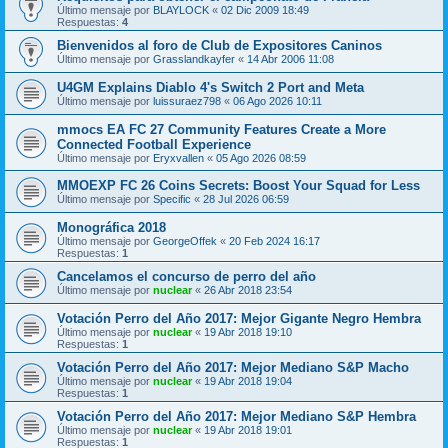
Último mensaje por
BLAYLOCK
«
02 Dic 2009 18:49
Respuestas:
4
Bienvenidos al foro de Club de Expositores Caninos
Último mensaje por
Grasslandkayfer
«
14 Abr 2006 11:08
U4GM Explains Diablo 4's Switch 2 Port and Meta
Último mensaje por
luissuraez798
«
06 Ago 2026 10:11
mmocs EA FC 27 Community Features Create a More
Connected Football Experience
Último mensaje por
Eryxvallen
«
05 Ago 2026 08:59
MMOEXP FC 26 Coins Secrets: Boost Your Squad for Less
Último mensaje por
Specific
«
28 Jul 2026 06:59
Monográfica 2018
Último mensaje por
GeorgeOffek
«
20 Feb 2024 16:17
Respuestas:
1
Cancelamos el concurso de perro del año
Último mensaje por
nuclear
«
26 Abr 2018 23:54
Votación Perro del Año 2017: Mejor Gigante Negro Hembra
Último mensaje por
nuclear
«
19 Abr 2018 19:10
Respuestas:
1
Votación Perro del Año 2017: Mejor Mediano S&P Macho
Último mensaje por
nuclear
«
19 Abr 2018 19:04
Respuestas:
1
Votación Perro del Año 2017: Mejor Mediano S&P Hembra
Último mensaje por
nuclear
«
19 Abr 2018 19:01
Respuestas:
1