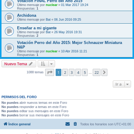
Votación FINAL Perro del Año 2015
Último mensaje por
nuclear
«
01 Mar 2017 19:24
Respuestas:
1
Archidona
Último mensaje por
Bat
«
06 Jun 2016 09:25
Enseñar a mi gigante
Último mensaje por
Bat
«
26 May 2016 19:31
Respuestas:
2
Votación Perro del Año 2015: Mejor Schnauzer Miniatura
N&P
Último mensaje por
nuclear
«
10 Abr 2016 11:21
Respuestas:
1
Nuevo Tema
Página
1
de
22
1
2
3
4
5
22
Siguiente
1088 temas
…
Ir a
PERMISOS DEL FORO
No puedes
abrir nuevos temas en este Foro
No puedes
responder a temas en este Foro
No puedes
editar sus mensajes en este Foro
No puedes
borrar sus mensajes en este Foro
Índice general
Todos los horarios son
UTC+01:00