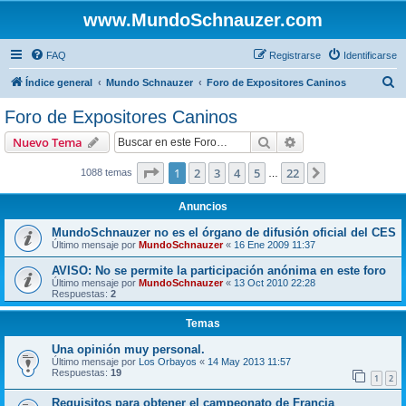
www.MundoSchnauzer.com
FAQ
Registrarse
Identificarse
B
Índice general
Mundo Schnauzer
Foro de Expositores Caninos
u
Foro de Expositores Caninos
s
Buscar
Búsqueda avanzad
Nuevo Tema
c
a
Página
1
de
22
1
2
3
4
5
22
Siguiente
1088 temas
…
r
Anuncios
MundoSchnauzer no es el órgano de difusión oficial del CES
Último mensaje por
MundoSchnauzer
«
16 Ene 2009 11:37
AVISO: No se permite la participación anónima en este foro
Último mensaje por
MundoSchnauzer
«
13 Oct 2010 22:28
Respuestas:
2
Temas
Una opinión muy personal.
Último mensaje por
Los Orbayos
«
14 May 2013 11:57
Respuestas:
19
1
2
Requisitos para obtener el campeonato de Francia