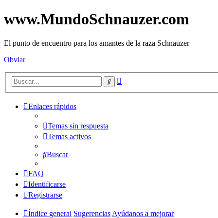
www.MundoSchnauzer.com
El punto de encuentro para los amantes de la raza Schnauzer
Obviar
Búsqueda
Buscar
avanzada
Enlaces rápidos
Temas sin respuesta
Temas activos
Buscar
FAQ
Identificarse
Registrarse
Índice general
Sugerencias
Ayúdanos a mejorar