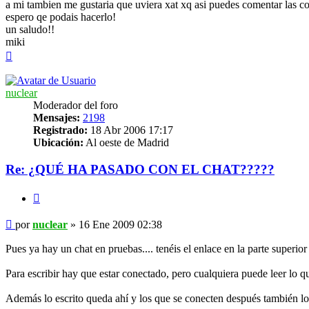
a mi tambien me gustaria que uviera xat xq asi puedes comentar las c
espero qe podais hacerlo!
un saludo!!
miki
Arriba
nuclear
Moderador del foro
Mensajes:
2198
Registrado:
18 Abr 2006 17:17
Ubicación:
Al oeste de Madrid
Re: ¿QUÉ HA PASADO CON EL CHAT?????
Citar
Mensaje
por
nuclear
»
16 Ene 2009 02:38
Pues ya hay un chat en pruebas.... tenéis el enlace en la parte superi
Para escribir hay que estar conectado, pero cualquiera puede leer lo qu
Además lo escrito queda ahí y los que se conecten después también lo