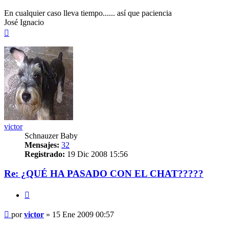
En cualquier caso lleva tiempo...... así que paciencia
José Ignacio
Arriba
victor
Schnauzer Baby
Mensajes:
32
Registrado:
19 Dic 2008 15:56
Re: ¿QUÉ HA PASADO CON EL CHAT?????
Citar
Mensaje
por
victor
»
15 Ene 2009 00:57