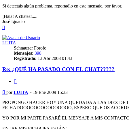
Si detectáis algún problema, reportadlo en este mensaje, por favor.
¡Hala! A chatear.....
José Ignacio
Arriba
LUITA
Schnauzer Forofo
Mensajes:
398
Registrado:
13 Abr 2008 01:43
Re: ¿QUÉ HA PASADO CON EL CHAT?????
Citar
Mensaje
por
LUITA
»
19 Ene 2009 15:33
PROPONGO HACER HOY UNA QUEDADA A LAS DIEZ DE LA
FICHADOOOOOOOOOOOOOOO, ESPERO QUE OS ACORDE
YO POR MI PARTE PASARÉ EL MENSAJE A MIS CONTACT
ENTRE MIS FICHAJES ESTÁN: