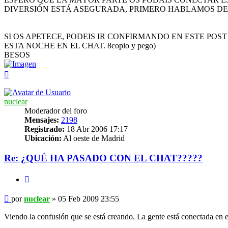
DIVERSIÓN ESTÁ ASEGURADA, PRIMERO HABLAMOS DE DUDA
SI OS APETECE, PODEIS IR CONFIRMANDO EN ESTE PO
ESTA NOCHE EN EL CHAT. 8copio y pego)
BESOS
Arriba
nuclear
Moderador del foro
Mensajes:
2198
Registrado:
18 Abr 2006 17:17
Ubicación:
Al oeste de Madrid
Re: ¿QUÉ HA PASADO CON EL CHAT?????
Citar
Mensaje
por
nuclear
»
05 Feb 2009 23:55
Viendo la confusión que se está creando. La gente está conectada en el