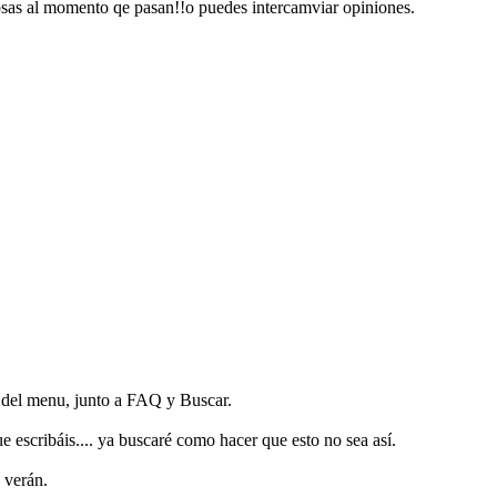
osas al momento qe pasan!!o puedes intercamviar opiniones.
or del menu, junto a FAQ y Buscar.
e escribáis.... ya buscaré como hacer que esto no sea así.
 verán.