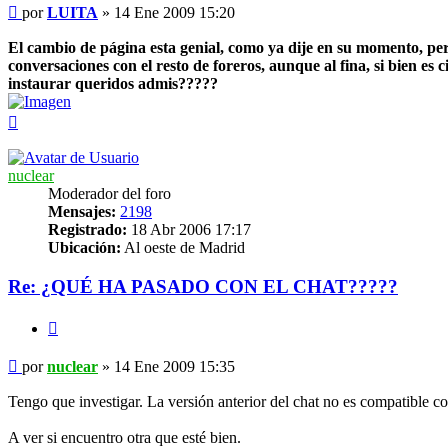
Mensaje
por
LUITA
»
14 Ene 2009 15:20
El cambio de página esta genial, como ya dije en su momento, per
conversaciones con el resto de foreros, aunque al fina, si bien es
instaurar queridos admis?????
Arriba
nuclear
Moderador del foro
Mensajes:
2198
Registrado:
18 Abr 2006 17:17
Ubicación:
Al oeste de Madrid
Re: ¿QUÉ HA PASADO CON EL CHAT?????
Citar
Mensaje
por
nuclear
»
14 Ene 2009 15:35
Tengo que investigar. La versión anterior del chat no es compatible co
A ver si encuentro otra que esté bien.