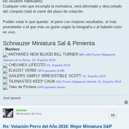
los usuarios habituales).
Cualquier voto que incumpla la normativa, será eliminado y descontado
del cómputo total al cierre del plazo de votación.
Podéis votar lo que queráis: el perro con mejores resultados, el más
prometedor o el que más os guste según la fotografía o al haberlo visto
en vivo.
Schnauzer Miniatura Sal & Pimienta
- Machos:
ANTHARES NEW BLOOD BILL TURNER
MR y MG Punto Obligatorio
Talavera de la Reina, Ch. España 2016
CHELINES LIFECITO
Ch. España 2016
ELKOST VERDI
ISPU ganador & MR
SAILER'S SIMPLY IRRESISTIBLE SCOTT
Ch. España 2016
TAJINASTES KEEP CALM
CAC Punto Obligatorio Madrid, Ch. España 2016
Yoke de Pichera
ISPU ganador sénior
José Ignacio
nuclear
Moderador del foro
Re: Votación Perro del Año 2016: Mejor Miniatura S&P