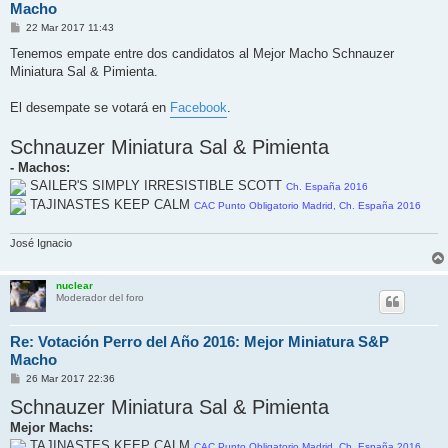
Macho
M
22 Mar 2017 11:43
e
n
Tenemos empate entre dos candidatos al Mejor Macho Schnauzer
s
Miniatura Sal & Pimienta.
a
j
e
El desempate se votará en
Facebook
.
Schnauzer Miniatura Sal & Pimienta
- Machos:
SAILER'S SIMPLY IRRESISTIBLE SCOTT
Ch. España 2016
TAJINASTES KEEP CALM
CAC Punto Obligatorio Madrid, Ch. España 2016
José Ignacio
nuclear
Moderador del foro
Re: Votación Perro del Año 2016: Mejor Miniatura S&P
Macho
M
26 Mar 2017 22:36
e
Schnauzer Miniatura Sal & Pimienta
n
s
Mejor Machs:
a
j
TAJINASTES KEEP CALM
CAC Punto Obligatorio Madrid, Ch. España 2016