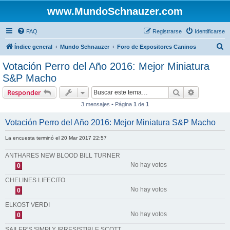
www.MundoSchnauzer.com
FAQ
Registrarse
Identificarse
B
Índice general
Mundo Schnauzer
Foro de Expositores Caninos
u
Votación Perro del Año 2016: Mejor Miniatura
s
S&P Macho
c
Buscar
Búsqueda 
Responder
a
3 mensajes • Página
1
de
1
r
Votación Perro del Año 2016: Mejor Miniatura S&P Macho
La encuesta terminó el 20 Mar 2017 22:57
ANTHARES NEW BLOOD BILL TURNER
No hay votos
0
CHELINES LIFECITO
No hay votos
0
ELKOST VERDI
No hay votos
0
SAILER'S SIMPLY IRRESISTIBLE SCOTT