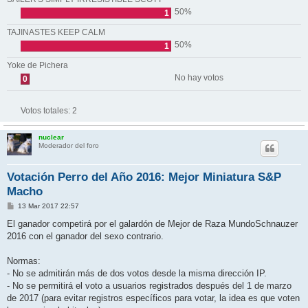
50%
1
TAJINASTES KEEP CALM
50%
1
Yoke de Pichera
No hay votos
0
Votos totales:
2
nuclear
Moderador del foro
Votación Perro del Año 2016: Mejor Miniatura S&P
Macho
M
13 Mar 2017 22:57
e
n
El ganador competirá por el galardón de Mejor de Raza MundoSchnauzer
s
2016 con el ganador del sexo contrario.
a
j
e
Normas:
- No se admitirán más de dos votos desde la misma dirección IP.
- No se permitirá el voto a usuarios registrados después del 1 de marzo
de 2017 (para evitar registros específicos para votar, la idea es que voten