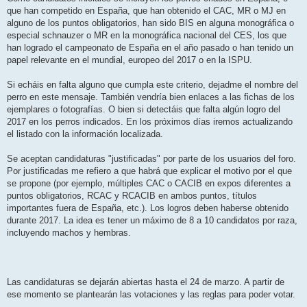
que han competido en España, que han obtenido el CAC, MR o MJ en
alguno de los puntos obligatorios, han sido BIS en alguna monográfica o
especial schnauzer o MR en la monográfica nacional del CES, los que
han logrado el campeonato de España en el año pasado o han tenido un
papel relevante en el mundial, europeo del 2017 o en la ISPU.
Si echáis en falta alguno que cumpla este criterio, dejadme el nombre del
perro en este mensaje. También vendría bien enlaces a las fichas de los
ejemplares o fotografías. O bien si detectáis que falta algún logro del
2017 en los perros indicados. En los próximos días iremos actualizando
el listado con la información localizada.
Se aceptan candidaturas "justificadas" por parte de los usuarios del foro.
Por justificadas me refiero a que habrá que explicar el motivo por el que
se propone (por ejemplo, múltiples CAC o CACIB en expos diferentes a
puntos obligatorios, RCAC y RCACIB en ambos puntos, títulos
importantes fuera de España, etc.). Los logros deben haberse obtenido
durante 2017. La idea es tener un máximo de 8 a 10 candidatos por raza,
incluyendo machos y hembras.
Las candidaturas se dejarán abiertas hasta el 24 de marzo. A partir de
ese momento se plantearán las votaciones y las reglas para poder votar.