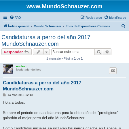
www.MundoSchnauzer.com
FAQ
Registrarse
Identificarse
B
Índice general
Mundo Schnauzer
Foro de Expositores Caninos
u
Candidaturas a perro del año 2017
s
MundoSchnauzer.com
c
Buscar
Búsqueda 
Responder
a
1 mensaje • Página
1
de
1
r
nuclear
Moderador del foro
Candidaturas a perro del año 2017
MundoSchnauzer.com
M
14 Mar 2018 12:48
e
n
Hola a todos.
s
a
j
Se abre el periodo de candidaturas para la obtención del "prestigioso"
e
galardón al mejor perro del año MundoSchnauzer.
Como candidatos iniciales se incluyen los perros criados en España, o