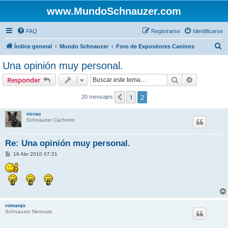
www.MundoSchnauzer.com
FAQ
Registrarse
Identificarse
B
Índice general
Mundo Schnauzer
Foro de Expositores Caninos
u
Una opinión muy personal.
s
Buscar
Búsqueda 
Responder
c
a
1
2
Anterior
20 mensajes
r
ricrac
Schnauzer Cachorro
Re: Una opinión muy personal.
M
16 Abr 2010 07:21
e
n
s
a
j
e
romanjo
Schnauzer Neonato