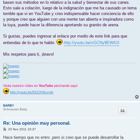
basen sus métodos en lo relativo a la salud y bienestar de sus canes.
Esto sale a colación, luego de la indignación que me ha causado un tema
terrible que vi en YouTube y creo indispensable hacer conciencia de ello
y porque creo que alguien con una mente tan abierta e inspiradora como
la tuya, puede hacer la diferencia aportando su granito de arena.
Si gustas, puedes ingresar al enlace por medio de este link para que
entiendas de lo que te hablo:
http://youtu.be/vGCNy9EWA1I
Mis respetos para ti, ¡bravo!
Visita nuestro vídeo en
YouTube
pinchando aquí:
http://youtu.be/EtIZ2H6xzmk
BARBY
Schnauzer Baby
Re: Una opinión muy personal.
M
20 Nov 2011 16:37
e
n
Hace tiempo que no entro ,pero si creo que se puede desarrollar la