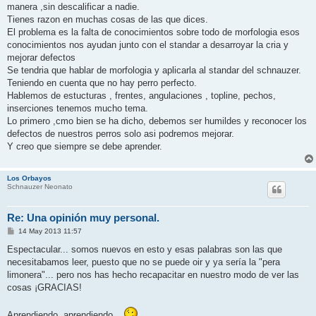
s
manera ,sin descalificar a nadie.
a
j
Tienes razon en muchas cosas de las que dices.
e
El problema es la falta de conocimientos sobre todo de morfologia esos
conocimientos nos ayudan junto con el standar a desarroyar la cria y
mejorar defectos
Se tendria que hablar de morfologia y aplicarla al standar del schnauzer.
Teniendo en cuenta que no hay perro perfecto.
Hablemos de estucturas , frentes, angulaciones , topline, pechos,
inserciones tenemos mucho tema.
Lo primero ,cmo bien se ha dicho, debemos ser humildes y reconocer los
defectos de nuestros perros solo asi podremos mejorar.
Y creo que siempre se debe aprender.
Los Orbayos
Schnauzer Neonato
Re: Una opinión muy personal.
M
14 May 2013 11:57
e
n
Espectacular... somos nuevos en esto y esas palabras son las que
s
necesitabamos leer, puesto que no se puede oir y ya sería la "pera
a
j
limonera"... pero nos has hecho recapacitar en nuestro modo de ver las
e
cosas ¡GRACIAS!
Aprendiendo, aprendiendo...