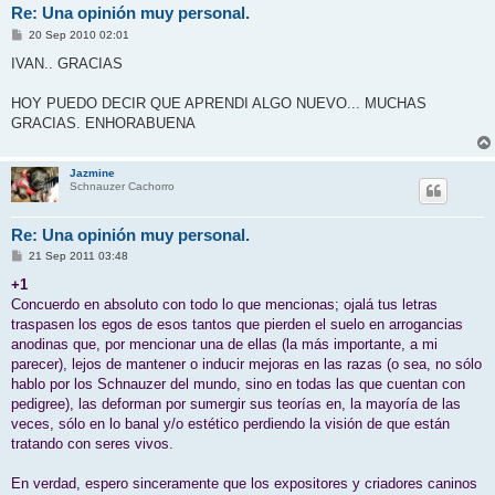
Re: Una opinión muy personal.
M
20 Sep 2010 02:01
e
n
IVAN.. GRACIAS
s
a
j
HOY PUEDO DECIR QUE APRENDI ALGO NUEVO... MUCHAS
e
GRACIAS. ENHORABUENA
Jazmine
Schnauzer Cachorro
Re: Una opinión muy personal.
M
21 Sep 2011 03:48
e
n
+1
s
Concuerdo en absoluto con todo lo que mencionas; ojalá tus letras
a
j
traspasen los egos de esos tantos que pierden el suelo en arrogancias
e
anodinas que, por mencionar una de ellas (la más importante, a mi
parecer), lejos de mantener o inducir mejoras en las razas (o sea, no sólo
hablo por los Schnauzer del mundo, sino en todas las que cuentan con
pedigree), las deforman por sumergir sus teorías en, la mayoría de las
veces, sólo en lo banal y/o estético perdiendo la visión de que están
tratando con seres vivos.
En verdad, espero sinceramente que los expositores y criadores caninos