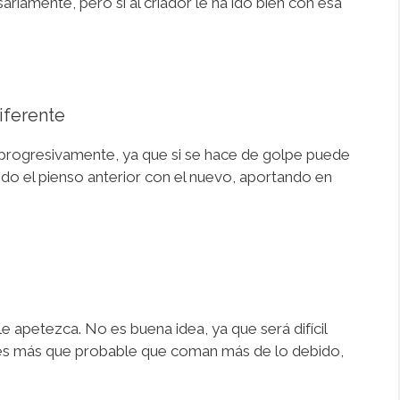
iamente, pero si al criador le ha ido bien con esa
iferente
 progresivamente, ya que si se hace de golpe puede
do el pienso anterior con el nuevo, aportando en
 apetezca. No es buena idea, ya que será difícil
y es más que probable que coman más de lo debido,