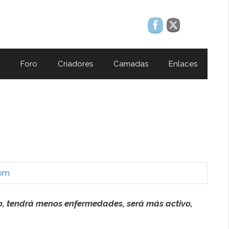
Foro
Criadores
Camadas
Enlaces
om
do, tendrá menos enfermedades, será más activo,