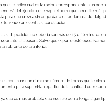
la que se indica cual es la ración correspondiente a un perr
nderá del ejercicio que haga el perro que necesite más pien
ta para que crezca sin engordar o estar demasiado delgado. 
, teniendo en cuenta su constitución.
 su disposición no debería ser más de 15 o 20 minutos en
ida sobrante a la basura. Salvo que el perro esté excesivam
la sobrante de la anterior.
s continuar con el mismo número de tomas que le diera el 
mento para suprimirla, repartiendo la cantidad correspond
, ya que es más probable que nuestro perro tenga algún ti