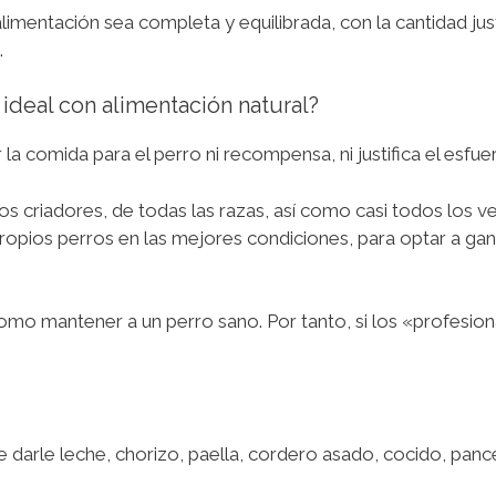
limentación sea completa y equilibrada, con la cantidad just
.
 ideal con alimentación natural?
a comida para el perro ni recompensa, ni justifica el esfue
s criadores, de todas las razas, así como casi todos los ve
ropios perros en las mejores condiciones, para optar a ga
 como mantener a un perro sano. Por tanto, si los «profesi
arle leche, chorizo, paella, cordero asado, cocido, panceta