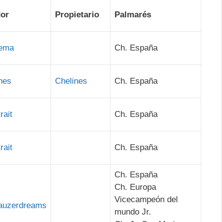
dor
Propietario
Palmarés
ema
Ch. España
nes
Chelines
Ch. España
rait
Ch. España
rait
Ch. España
Ch. España
Ch. Europa
Vicecampeón del
auzerdreams
mundo Jr.