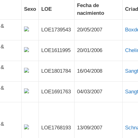
Fecha de
Sexo
LOE
Cria
nacimiento
 &
LOE1739543
20/05/2007
Boxd
 &
LOE1611995
20/01/2006
Cheli
 &
LOE1801784
16/04/2008
Sangt
 &
LOE1691763
04/03/2007
Sangt
 &
LOE1768193
13/09/2007
Schn