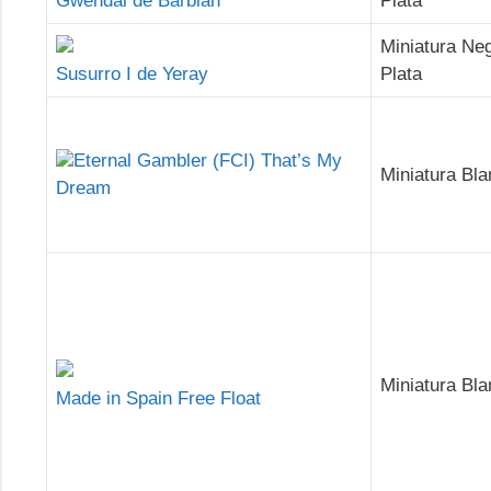
Gwendal de Barblan
Plata
Miniatura Ne
Susurro I de Yeray
Plata
Eternal Gambler (FCI) That’s My
Miniatura Bl
Dream
Miniatura Bl
Made in Spain Free Float