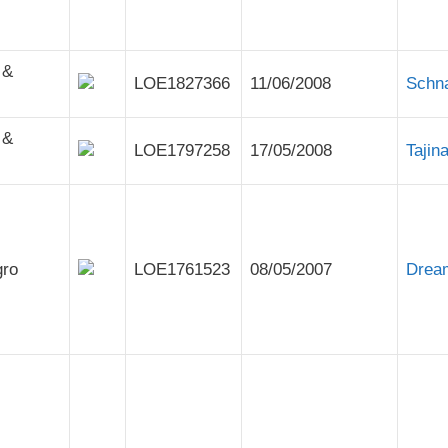
 &
LOE1827366
11/06/2008
Schn
 &
LOE1797258
17/05/2008
Tajin
gro
LOE1761523
08/05/2007
Drea