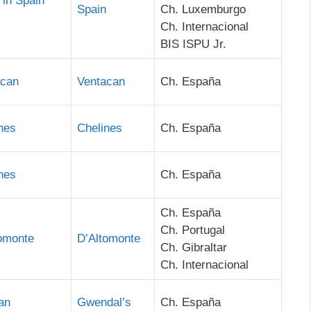
in Spain
Spain
Ch. Luxemburgo
Ch. Internacional
BIS ISPU Jr.
acan
Ventacan
Ch. España
nes
Chelines
Ch. España
nes
Ch. España
Ch. España
Ch. Portugal
omonte
D’Altomonte
Ch. Gibraltar
Ch. Internacional
an
Gwendal’s
Ch. España