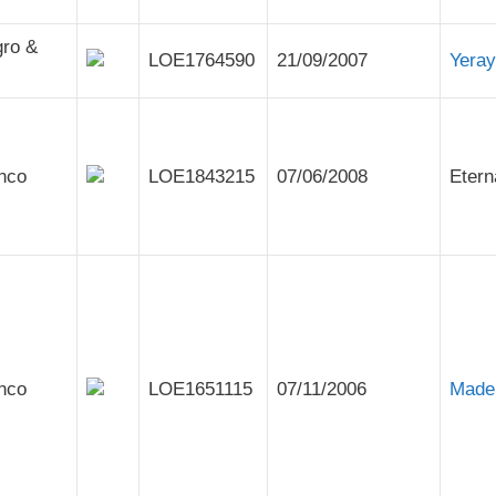
gro &
LOE1764590
21/09/2007
Yeray
anco
LOE1843215
07/06/2008
Etern
anco
LOE1651115
07/11/2006
Made 