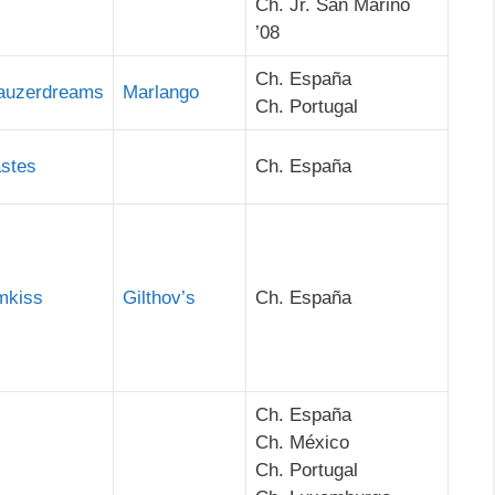
Ch. Jr. San Marino
’08
Ch. España
auzerdreams
Marlango
Ch. Portugal
astes
Ch. España
mkiss
Gilthov’s
Ch. España
Ch. España
Ch. México
Ch. Portugal