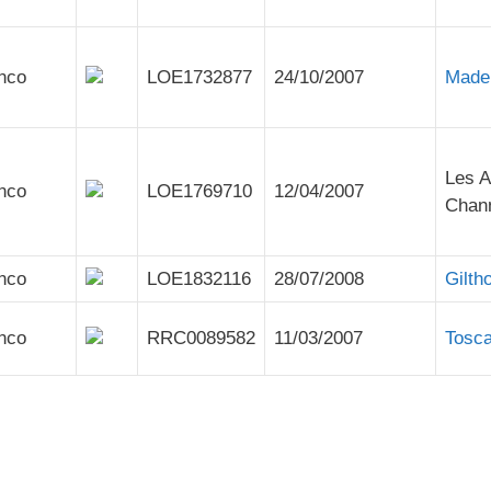
anco
LOE1732877
24/10/2007
Made 
Les A
anco
LOE1769710
12/04/2007
Chan
anco
LOE1832116
28/07/2008
Gilth
anco
RRC0089582
11/03/2007
Tosca