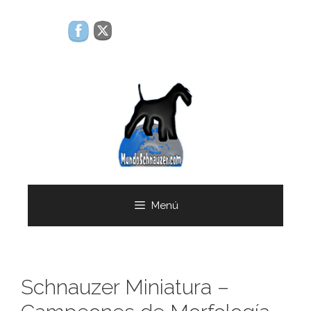
Saltar
al
contenido
Menú
Schnauzer Miniatura –