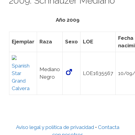
2009: Schnauzer Mediano
Año 2009
Fecha
Ejemplar
Raza
Sexo
LOE
nacim
Spanish
Mediano
Star
LOE1635567
10/09
Negro
Grand
Calvera
Aviso legal y política de privacidad
•
Contacta
con nosotros