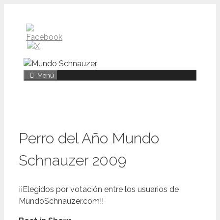
Saltar
al
contenido
Menú
Perro del Año Mundo
Schnauzer 2009
¡¡Elegidos por votación entre los usuarios de
MundoSchnauzer.com!!