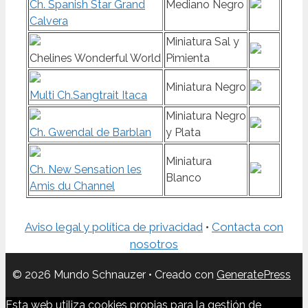
Ch. Spanish Star Grand
Mediano Negro
Calvera
Miniatura Sal y
Chelines Wonderful World
Pimienta
Miniatura Negro
Multi Ch.Sangtrait Itaca
Miniatura Negro
Ch. Gwendal de Barblan
y Plata
Miniatura
Ch. New Sensation les
Blanco
Amis du Channel
Aviso legal y política de privacidad
•
Contacta con
nosotros
© 2026 Mundo Schnauzer
• Creado con
GeneratePress
Esta web utiliza cookies propias para la gestión de