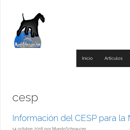
Saltar
al
contenido
Inicio
Artículos
cesp
Información del CESP para la 
14 octubre 2016
por
MundoSchnauzer