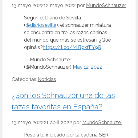
13 mayo 2022
12 mayo 2022
por
MundoSchnauzer
Según el Diario de Sevilla
(
@diariosevilla
), el schnauzer miniatura
se encuentra en tre las razas caninas
del mundo que más se estresan. ¿Qué
opináis?
https://t.co/MlB9xfEY9R
— Mundo Schnauzer
(@MundoSchnauzer)
May 12, 2022
Categorías
Noticias
¿Son los Schnauzer una de las
razas favoritas en España?
13 mayo 2022
21 abril 2022
por
MundoSchnauzer
Pese a lo indicado por la cadena SER