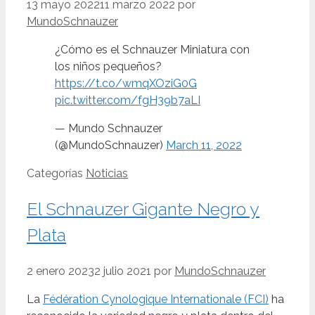
13 mayo 2022
11 marzo 2022
por
MundoSchnauzer
¿Cómo es el Schnauzer Miniatura con
los niños pequeños?
https://t.co/wmqXOziG0G
pic.twitter.com/fgH39b7aLI
— Mundo Schnauzer
(@MundoSchnauzer)
March 11, 2022
Categorías
Noticias
El Schnauzer Gigante Negro y
Plata
2 enero 2023
2 julio 2021
por
MundoSchnauzer
La
Fédération Cynologique Internationale (FCI)
ha