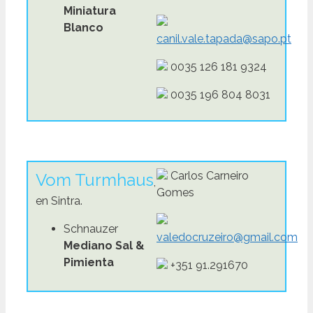
Miniatura
Blanco
canil.vale.tapada@sapo.pt
0035 126 181 9324
0035 196 804 8031
Carlos Carneiro
Vom Turmhaus
,
Gomes
en Sintra.
Schnauzer
valedocruzeiro@gmail.com
Mediano Sal &
Pimienta
+351 91.291670