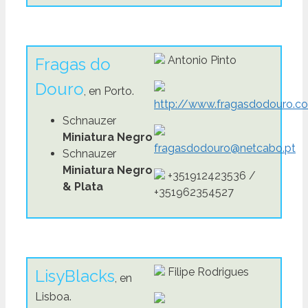
Antonio Pinto
Fragas do
Douro
, en Porto.
http://www.fragasdodouro.c
Schnauzer
Miniatura Negro
fragasdodouro@netcabo.pt
Schnauzer
Miniatura Negro
+351912423536 /
& Plata
+351962354527
Filipe Rodrigues
LisyBlacks
, en
Lisboa.