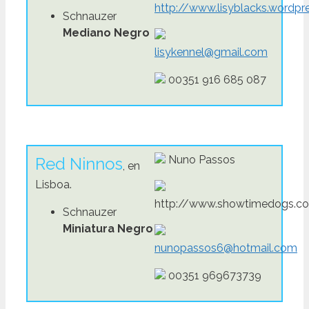
http://www.lisyblacks.wordpr
Schnauzer
Mediano Negro
lisykennel@gmail.com
00351 916 685 087
Nuno Passos
Red Ninnos
, en
Lisboa.
http://www.showtimedogs.c
Schnauzer
Miniatura Negro
nunopassos6@hotmail.com
00351 969673739