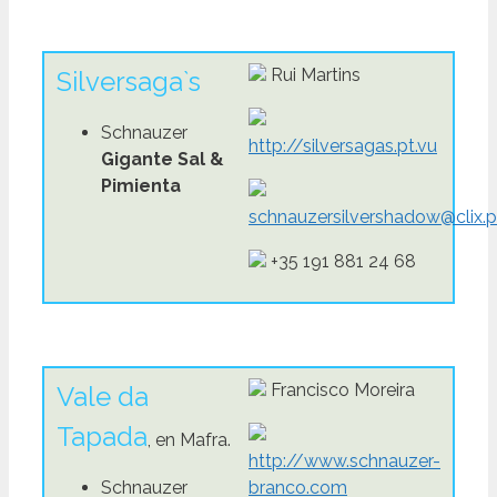
Rui Martins
Silversaga`s
Schnauzer
http://silversagas.pt.vu
Gigante Sal &
Pimienta
schnauzersilvershadow@clix.p
+35 191 881 24 68
Francisco Moreira
Vale da
Tapada
, en Mafra.
http://www.schnauzer-
Schnauzer
branco.com