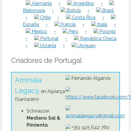
Alemania
•
Argentina
•
Bielorrusia
•
Bolivia
•
Brasil
•
Chile
•
Costa Rica
•
España
•
Francia
•
Italia
•
México
•
Perú
•
Polonia
•
Portugal
•
República Checa
•
Ucrania
•
Uruguay
Criadores de Portugal
Fernando Algarvio
Ammaia
Legacy
, en Alpiarça
https://www.facebook.com/
(Santarém)
Schnauzer
ammaialegacy@gmail.com
Mediano Sal &
Pimienta
+351 925 642 760