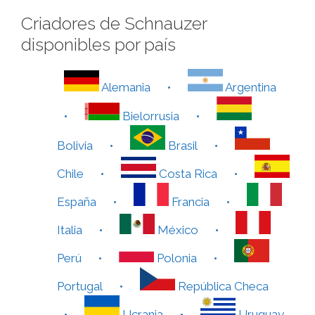
Criadores de Schnauzer
disponibles por país
Alemania
•
Argentina
•
Bielorrusia
•
Bolivia
•
Brasil
•
Chile
•
Costa Rica
•
España
•
Francia
•
Italia
•
México
•
Perú
•
Polonia
•
Portugal
•
República Checa
•
Ucrania
•
Uruguay