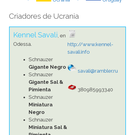
Criadores de Ucrania
Kennel Savali
, en
Odessa.
http://www.kennel-
savali.info
Schnauzer
Gigante Negro
savali@rambler.ru
Schnauzer
Gigante Sal &
Pimienta
380985993340
Schnauzer
Miniatura
Negro
Schnauzer
Miniatura Sal &
Pimienta