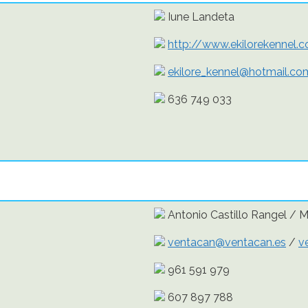
Iune Landeta
http://www.ekilorekennel.
ekilore_kennel@hotmail.co
636 749 033
Antonio Castillo Rangel / M
ventacan@ventacan.es
/
v
961 591 979
607 897 788