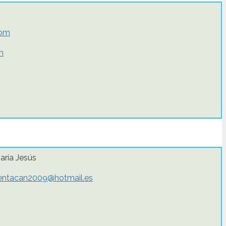
com
m
aría Jesús
entacan2009@hotmail.es