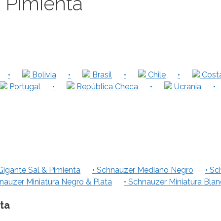
 Pimienta
•
Bolivia
•
Brasil
•
Chile
•
Costa
Portugal
•
República Checa
•
Ucrania
•
Gigante Sal & Pimienta
• Schnauzer Mediano Negro
• Sc
nauzer Miniatura Negro & Plata
• Schnauzer Miniatura Bla
ta