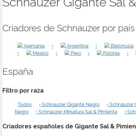
Schnauzer Gigante Sal &
Criadores de Schnauzer por país
Alemania
•
Argentina
•
Bielorrusia
•
México
•
Perú
•
Polonia
•
España
Filtro por raza
Todos
• Schnauzer Gigante Negro
• Schnauzer 
Negro
• Schnauzer Miniatura Sal & Pimienta
• Sch
Criadores españoles de Gigante Sal & Pimien