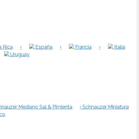
 Rica
•
España
•
Francia
•
Italia
Uruguay
hnauzer Mediano Sal & Pimienta
• Schnauzer Miniatura
nco